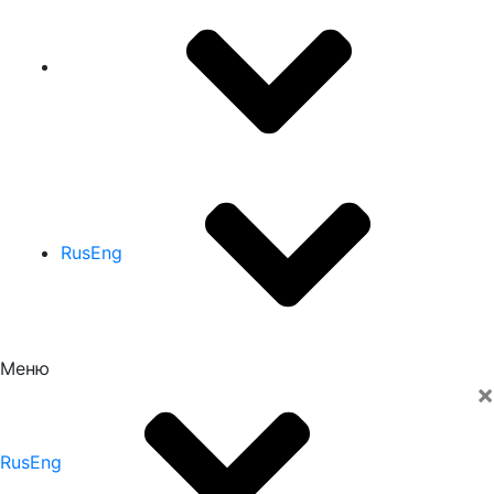
Rus
Eng
Меню
×
Rus
Eng