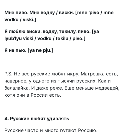
Мне пиво. Мне водку / виски. [mne 'pivo / mne
vodku / viski.]
Я люблю виски, водку, текилу, пиво. [ya
lyub'lyu viski / vodku / tekilu / pivo.]
Я не пью. [ya ne pju.]
P.S. Не все русские любят икру. Матрешка есть,
наверное, у одного из тысячи русских. Как и
балалайка. И даже реже. Еще меньше медведей,
хотя они в России есть.
4. Русские любят удивлять
Русские часто и много ругают Россию,