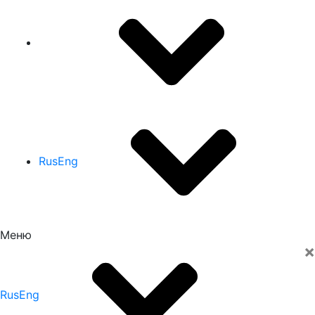
Rus
Eng
Меню
×
Rus
Eng