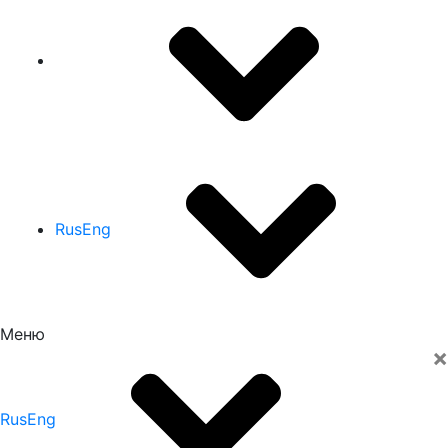
Rus
Eng
Меню
×
Rus
Eng