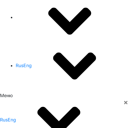
Rus
Eng
Меню
×
Rus
Eng