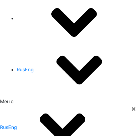
Rus
Eng
Меню
×
Rus
Eng