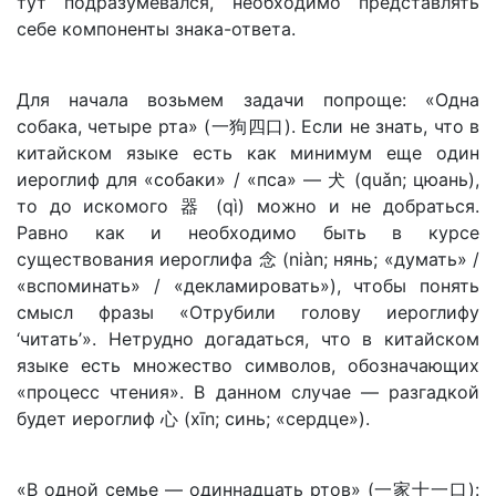
тут подразумевался, необходимо представлять
себе компоненты знака-ответа.
Для начала возьмем задачи попроще: «Одна
собака, четыре рта» (一狗四口). Если не знать, что в
китайском языке есть как минимум еще один
иероглиф для «собаки» / «пса» — 犬 (quǎn; цюань),
то до искомого 器 (qì) можно и не добраться.
Равно как и необходимо быть в курсе
существования иероглифа 念 (niàn; нянь; «думать» /
«вспоминать» / «декламировать»), чтобы понять
смысл фразы «Отрубили голову иероглифу
‘читать’». Нетрудно догадаться, что в китайском
языке есть множество символов, обозначающих
«процесс чтения». В данном случае — разгадкой
будет иероглиф 心 (xīn; синь; «сердце»).
«В одной семье — одиннадцать ртов» (一家十一口):