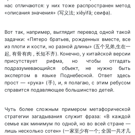
нас отличаются: у них тоже распространен метод
«описания значения» (写义法; xiěyìfǎ; сеифа).
Вот так, например, выглядит перевод одной такой
задачки: «Пятеро братьев, рожденных вместе, все
из плоти и кости, но разной длины» (五个兄弟,生在一
起, 有骨有肉 , 长短不齐). Конечно, у китайской версии
присутствует рифма, но чтобы отгадать
подразумевающийся объект, не нужно быть
экспертом в языке Поднебесной. Ответ здесь
прост — «рука» (手), и, я полагаю, с этим ребусом
справится подавляющее большинство детей.
Чуть более сложным примером метафорической
стратегии загадывания служит фраза: «В каждой
семье как минимум по одной, но во всей стране —
лишь несколько сотен» (一家至少有一个; 全国一共才几