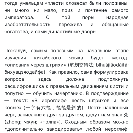
тогда умельцам «плести словеса» были положены,
ни много ни мало, приз и почтение самого
императора. С той поры народная
изобретательность пережила и обещанные
богатства, и сами династийные дворы.
Пожалуй, самым полезным на начальном этапе
изучения китайского языка будет метод
«описания через штрихи» (笔划交待法; bǐhuàjiāodàifǎ;
бихуацзяодайфа). Как правило, сама формулировка
вопроса здесь должна подтолкнуть
расшифровщика к правильным движениям кисти и
попутно — обучить начертанию. В подтверждение
— текст: «В иероглифе шесть штрихов и все
косые» (一字有六笔，笔笔是斜的). Шесть наклонных
черт, записанных друг за другом, дадут нам знак 众
(zhòng; чжун; «толпа»). Сходным образом можно
«дополнительно закодировать» любой иероглиф,