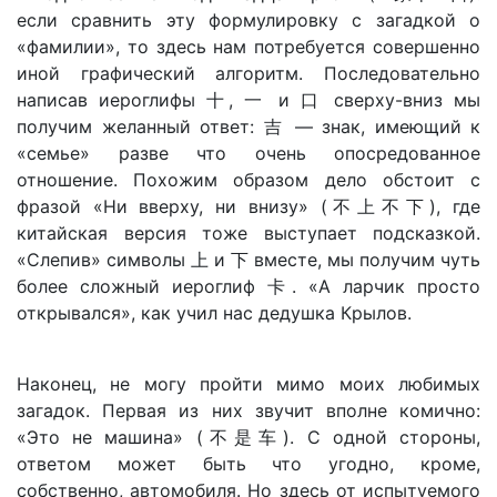
если сравнить эту формулировку с загадкой о
«фамилии», то здесь нам потребуется совершенно
иной графический алгоритм. Последовательно
написав иероглифы 十, 一 и 口 сверху-вниз мы
получим желанный ответ: 吉 — знак, имеющий к
«семье» разве что очень опосредованное
отношение. Похожим образом дело обстоит с
фразой «Ни вверху, ни внизу» (不上不下), где
китайская версия тоже выступает подсказкой.
«Слепив» символы 上 и 下 вместе, мы получим чуть
более сложный иероглиф 卡. «А ларчик просто
открывался», как учил нас дедушка Крылов.
Наконец, не могу пройти мимо моих любимых
загадок. Первая из них звучит вполне комично:
«Это не машина» (不是车). С одной стороны,
ответом может быть что угодно, кроме,
собственно, автомобиля. Но здесь от испытуемого