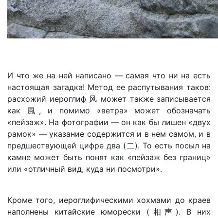
И что же на ней написано — самая что ни на есть
настоящая загадка! Метод ее распутывания таков:
расхожий иероглиф 风 может также записывается
как 風, и помимо «ветра» может обозначать
«пейзаж». На фотографии — он как бы лишен «двух
рамок» — указание содержится и в нем самом, и в
предшествующей цифре два (二). То есть посыл на
камне может быть понят как «пейзаж без границ»
или «отличный вид, куда ни посмотри».
Кроме того, иероглифическими хохмами до краев
наполнены китайские юморески (相声). В них