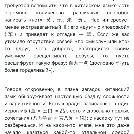
требуется вспомнить, что в китайском языке есть
огромное количество различных способов
написать «нет»: 莫, 无, 未, 勿… Нас интересует
менее экстравагантный 非: его «дуэт» с «повозкой»
(车) и приведет к отгадке — 辈. Если же вас
утомило отсутствие связей «по смыслу» или кто-
то вдруг, чего доброго, возгордился своим
умением расщелкивать ребусы, то пусть
расшифрует такую фразу: 自大一点 (дословно «Чуть
более горделивый»).
Говоря откровенно, в плане загадок китайский
язык обнаруживает настоящую бездну сложности
и вариативности. Есть шарады, записанные в один
иероглиф (亘 = 三口 = 品), есть и довольно подлые
сочетания (八哥学舌 = 言八兄 = 说): с наскоку тут не
разберешься. И на каком-то этапе, мне это даже
начало казаться какой-то отдельной сферой